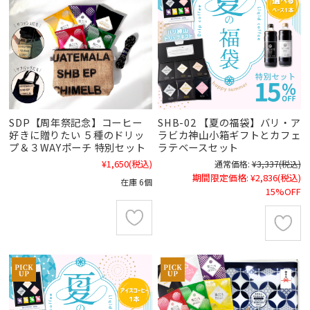
SDP【周年祭記念】コーヒー
SHB-02 【夏の福袋】バリ・ア
好きに贈りたい ５種のドリッ
ラビカ神山小箱ギフトとカフェ
プ＆３WAYポーチ 特別セット
ラテベースセット
¥1,650
(税込)
通常価格:
¥3,337
(税込)
期間限定価格:
¥2,836
(税込)
在庫 6個
15%OFF