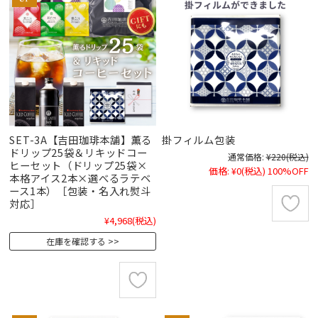
SET-3A【吉田珈琲本舗】薫る
掛フィルム包装
ドリップ25袋＆リキッドコー
通常価格:
¥220
(税込)
ヒーセット（ドリップ25袋×
価格:
¥0
(税込)
100%OFF
本格アイス2本×選べるラテベ
ース1本）［包装・名入れ熨斗
対応］
¥4,968
(税込)
在庫を確認する