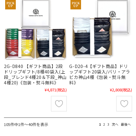
2G-D840 【ギフト商品】2段
G-D20-4【ギフト商品】ドリ
ドリップギフト/8種40袋入(上
ップギフト20袋入/バリ・アラ
段_ブレンド4種20＆下段_神山
ビカ神山4種《包装・熨斗無
4種20)《包装・熨斗無料》
料》
¥4,871
(税込)
¥2,808
(税込)
105件中1件～40件を表示
1
2
3
次へ
最後へ