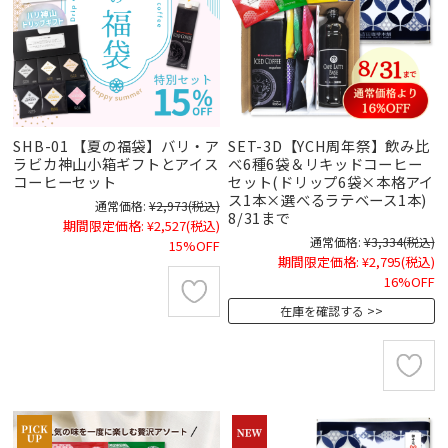
SHB-01 【夏の福袋】バリ・ア
SET-3D【YCH周年祭】飲み比
ラビカ神山小箱ギフトとアイス
べ6種6袋＆リキッドコーヒー
コーヒーセット
セット(ドリップ6袋×本格アイ
ス1本×選べるラテベース1本)
通常価格:
¥2,973
(税込)
8/31まで
期間限定価格:
¥2,527
(税込)
通常価格:
¥3,334
(税込)
15%OFF
期間限定価格:
¥2,795
(税込)
16%OFF
在庫を確認する