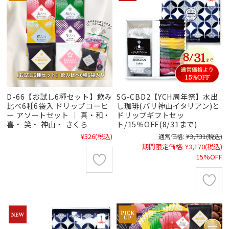
D-66【お試し6種セット】飲み
SG-CBD2【YCH周年祭】水出
比べ6種6袋入 ドリップコーヒ
し珈琲(バリ神山イタリアン)と
ー アソートセット ｜ 真・和・
ドリップギフトセッ
喜・ 笑・ 神山・ さくら
ト/15％OFF(8/31まで)
¥526
(税込)
通常価格:
¥3,731
(税込)
期間限定価格:
¥3,170
(税込)
15%OFF