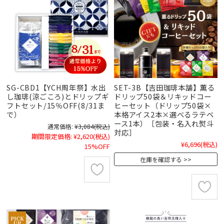
SG-CBD1【YCH周年祭】水出
SET-3B【吉田珈琲本舗】薫る
し珈琲(涼ごころ)とドリップギ
ドリップ50袋＆リキッドコー
フトセット/15％OFF(8/31ま
ヒーセット（ドリップ50袋×
で）
本格アイス2本×選べるラテベ
ース1本）［包装・名入れ熨斗
通常価格:
¥3,084
(税込)
対応］
期間限定価格:
¥2,620
(税込)
¥6,696
(税込)
15%OFF
在庫を確認する