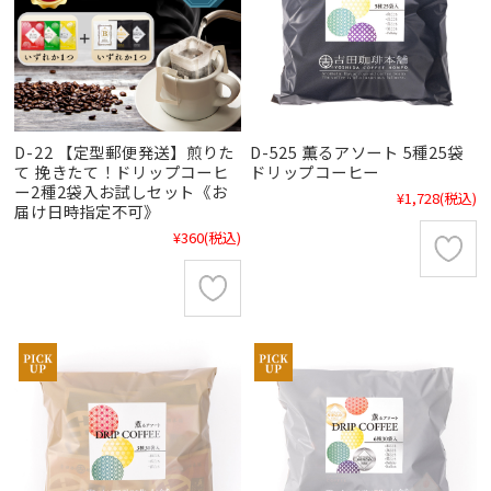
D-22 【定型郵便発送】煎りた
D-525 薫るアソート 5種25袋
て 挽きたて！ドリップコーヒ
ドリップコーヒー
ー2種2袋入お試しセット《お
¥1,728
(税込)
届け日時指定不可》
¥360
(税込)