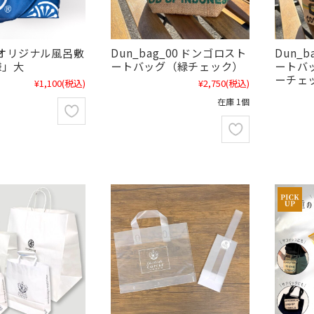
CHオリジナル風呂敷
Dun_bag_00 ドンゴロスト
Dun_
様」大
ートバッグ（緑チェック）
ートバ
ーチェ
¥1,100
(税込)
¥2,750
(税込)
在庫 1個