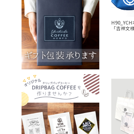
H90_Y
「吉祥文