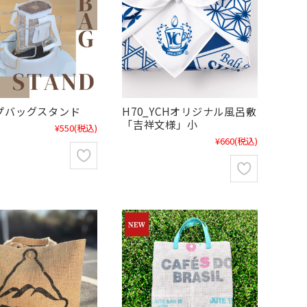
プバッグスタンド
H70_YCHオリジナル風呂敷
「吉祥文様」小
¥550
(税込)
¥660
(税込)