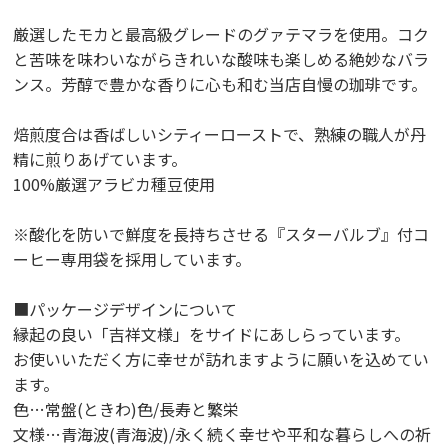
厳選したモカと最高級グレードのグァテマラを使用。コク
と苦味を味わいながらきれいな酸味も楽しめる絶妙なバラ
ンス。芳醇で豊かな香りに心も和む当店自慢の珈琲です。
焙煎度合は香ばしいシティーローストで、熟練の職人が丹
精に煎りあげています。
100%厳選アラビカ種豆使用
※酸化を防いで鮮度を長持ちさせる『スターバルブ』付コ
ーヒー専用袋を採用しています。
■パッケージデザインについて
縁起の良い「吉祥文様」をサイドにあしらっています。
お使いいただく方に幸せが訪れますように願いを込めてい
ます。
色…常盤(ときわ)色/長寿と繁栄
文様…青海波(青海波)/永く続く幸せや平和な暮らしへの祈