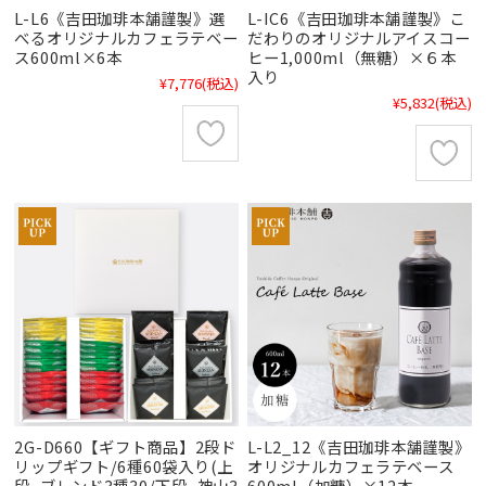
L-L6《吉田珈琲本舗謹製》選
L-IC6《吉田珈琲本舗謹製》こ
べるオリジナルカフェラテベー
だわりのオリジナルアイスコー
ス600ml×6本
ヒー1,000ml（無糖）×６本
入り
¥7,776
(税込)
¥5,832
(税込)
2G-D660【ギフト商品】2段ド
L-L2_12《吉田珈琲本舗謹製》
リップギフト/6種60袋入り(上
オリジナルカフェラテベース
段_ブレンド3種30/下段_神山3
600ml（加糖）×12本