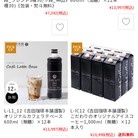
種30)《包装・熨斗無料》
¥13,997
(税込)
¥7,042
(税込)
L-L1_12《吉田珈琲本舗謹製》
L-IC12《吉田珈琲本舗謹製》
オリジナルカフェラテベース
こだわりのオリジナルアイスコ
600ml（無糖）×12本
ーヒー1,000ml（無糖）×12
本入り
¥13,997
(税込)
¥10,498
(税込)
送料無料