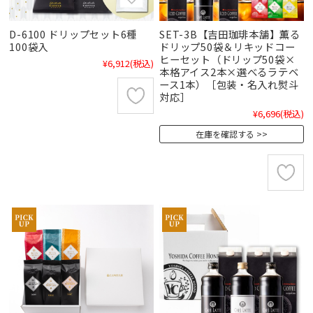
D-6100 ドリップセット6種
SET-3B【吉田珈琲本舗】薫る
100袋入
ドリップ50袋＆リキッドコー
ヒーセット（ドリップ50袋×
¥6,912
(税込)
本格アイス2本×選べるラテベ
ース1本）［包装・名入れ熨斗
対応］
¥6,696
(税込)
在庫を確認する