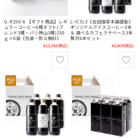
G-R250-6 【ギフト商品】レギ
L-IC3L3《吉田珈琲本舗謹製》
ュラーコーヒー6種ギフト(ブ
オリジナルアイスコーヒー3本
レンド3種・バリ神山3種)250
＆ 選べるカフェラテベース3本
ｇ×6袋《包装・熨斗無料》
贅沢6本セット
¥10,342
(税込)
¥6,804
(税込)