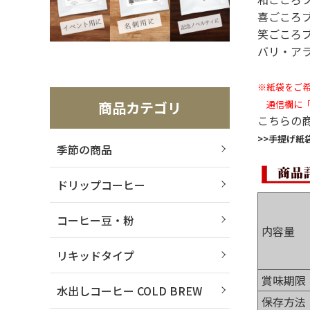
喜ごころブ
笑ごころブ
バリ・アラ
※紙袋をご
商品カテゴリ
通信欄に「
こちらの
>>手提げ紙
季節の商品
ドリップコーヒー
コーヒー豆・粉
内容量
リキッドタイプ
賞味期限
水出しコーヒー COLD BREW
保存方法