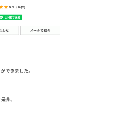
4.9
(16件)
トができました。
を是非。