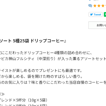
ソート 5種25袋 ドリップコーヒー』
度にこだわったドリップコーヒー4種類の詰め合わせに、
ラビカ神山フルシティ（中深煎り）が入った薫るアソートセッ
テイストが楽しめるのでプレゼントにも最適です。
だから楽しめる、袋を開けた時のすばらしい香り。
番のお気に入りは？味と香りにこだわった当店自慢のコーヒー
容≫
レンド×5杯分（10g×5袋）
レンド×5杯分（10g×5袋）