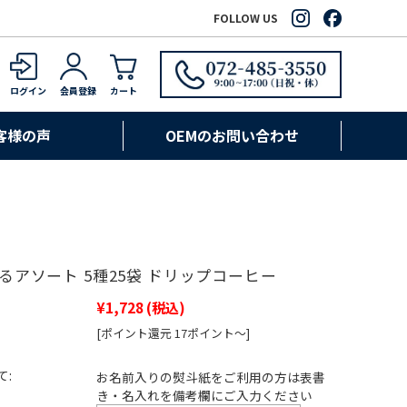
FOLLOW US
ログイン
会員登録
カート
客様の声
OEMのお問い合わせ
 薫るアソート 5種25袋 ドリップコーヒー
¥1,728
(税込)
[ポイント還元 17ポイント～]
て:
お名前入りの熨斗紙をご利用の方は表書
き・名入れを備考欄にご入力ください