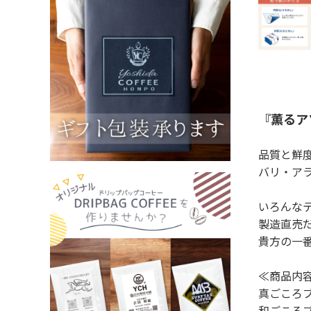
『薫るア
品質と鮮
バリ・ア
いろんな
製造直売
貴方の一
≪商品内
真ごころブ
和ごころブ