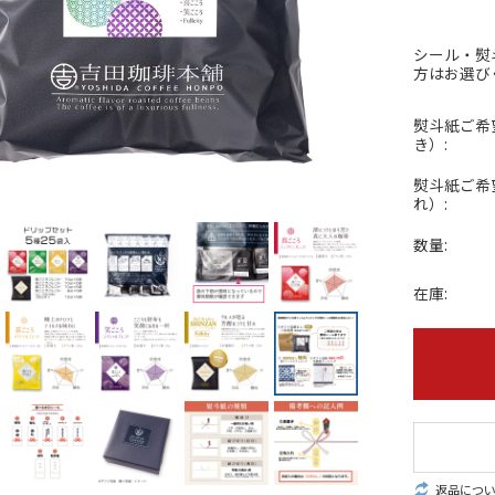
シール・熨
方はお選び
熨斗紙ご希
き）:
熨斗紙ご希
れ）:
数量:
在庫:
返品につ