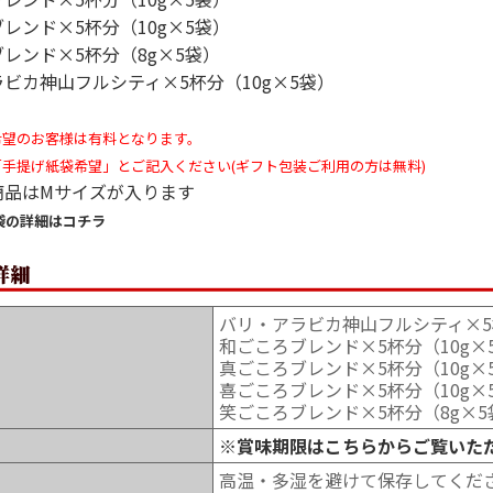
レンド×5杯分（10g×5袋）
レンド×5杯分（8g×5袋）
ビカ神山フルシティ×5杯分（10g×5袋）
希望のお客様は有料となります。
手提げ紙袋希望」とご記入ください(ギフト包装ご利用の方は無料)
商品はMサイズが入ります
袋の詳細はコチラ
バリ・アラビカ神山フルシティ×5杯
和ごころブレンド×5杯分（10g×
真ごころブレンド×5杯分（10g×
喜ごころブレンド×5杯分（10g×
笑ごころブレンド×5杯分（8g×5
※賞味期限はこちらからご覧いた
高温・多湿を避けて保存してくだ