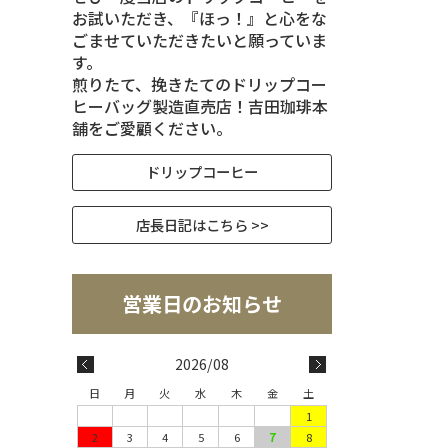
お試いただき、『ほっ！』と心をな
ごませていただきたいと願っていま
す。
煎りたて、挽きたてのドリップコー
ヒーバッグ製造直売店！吉田珈琲本
舗をご愛顧ください。
ドリップコーヒー
店長日記はこちら >>
2026/08
日
月
火
水
木
金
土
1
2
3
4
5
6
7
8