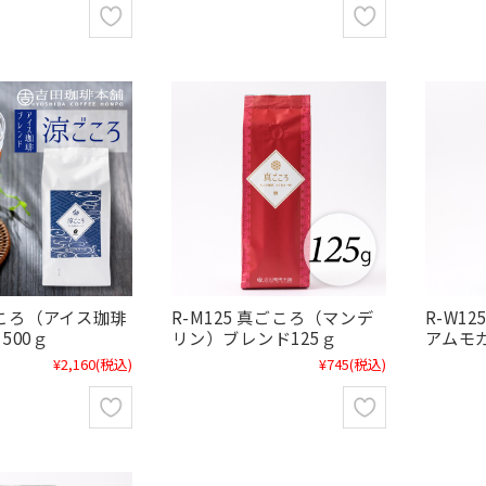
涼ごころ（アイス珈琲
R-M125 真ごころ（マンデ
R-W1
500ｇ
リン）ブレンド125ｇ
アムモ
¥2,160
(税込)
¥745
(税込)