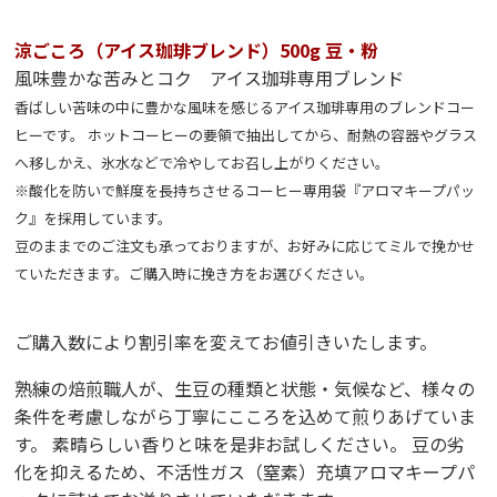
涼ごころ（アイス珈琲ブレンド）500g 豆・粉
風味豊かな苦みとコク アイス珈琲専用ブレンド
香ばしい苦味の中に豊かな風味を感じるアイス珈琲専用のブレンドコー
ヒーです。 ホットコーヒーの要領で抽出してから、耐熱の容器やグラス
へ移しかえ、氷水などで冷やしてお召し上がりください。
※酸化を防いで鮮度を長持ちさせるコーヒー専用袋『アロマキープパッ
ク』を採用しています。
豆のままでのご注文も承っておりますが、お好みに応じてミルで挽かせ
ていただきます。ご購入時に挽き方をお選びください。
ご購入数により割引率を変えてお値引きいたします。
熟練の焙煎職人が、生豆の種類と状態・気候など、様々の
条件を考慮しながら丁寧にこころを込めて煎りあげていま
す。 素晴らしい香りと味を是非お試しください。 豆の劣
化を抑えるため、不活性ガス（窒素）充填アロマキープパ