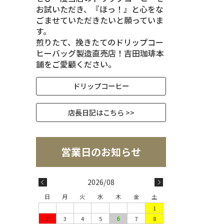
お試いただき、『ほっ！』と心をな
ごませていただきたいと願っていま
す。
煎りたて、挽きたてのドリップコー
ヒーバッグ製造直売店！吉田珈琲本
舗をご愛顧ください。
ドリップコーヒー
店長日記はこちら >>
2026/08
日
月
火
水
木
金
土
1
2
3
4
5
6
7
8