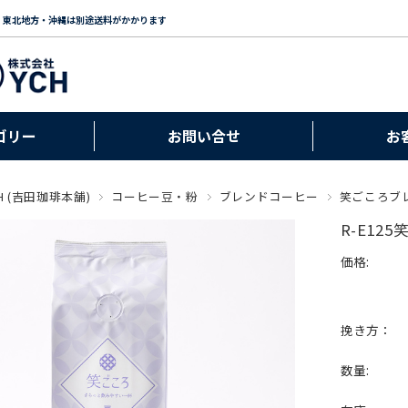
・東北地方・沖縄は別途送料がかかります
ゴリー
お問い合せ
お
H (吉田珈琲本舗)
コーヒー豆・粉
ブレンドコーヒー
笑ごころブ
R-E1
価格:
挽き方：
数量: