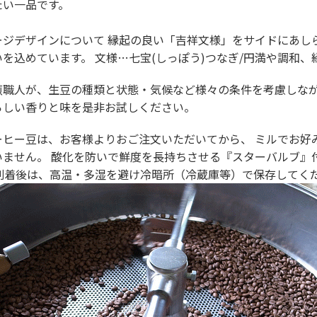
たい一品です。
ージデザインについて 縁起の良い「吉祥文様」をサイドにあし
を込めています。 文様…七宝(しっぽう)つなぎ/円満や調和
煎職人が、生豆の種類と状態・気候など様々の条件を考慮しな
らしい香りと味を是非お試しください。
ーヒー豆は、お客様よりおご注文いただいてから、 ミルでお好
いません。 酸化を防いで鮮度を長持ちさせる『スターバルブ』
品到着後は、高温・多湿を避け冷暗所（冷蔵庫等）で保存してく