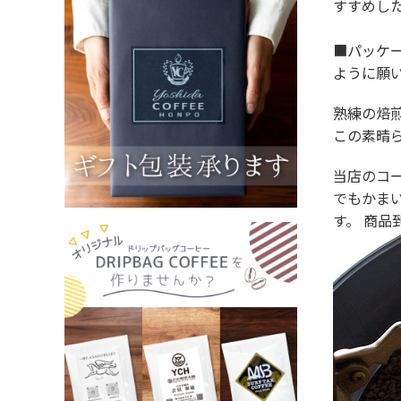
すすめし
■パッケ
ように願い
熟練の焙
この素晴
当店のコ
でもかま
す。 商