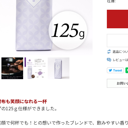
在庫:
返品につ
レビュー
財布も笑顔になれる一杯
の125ｇ仕様ができました。
笑顔で何杯でも！との想いで作ったブレンドで、飲みやすい香