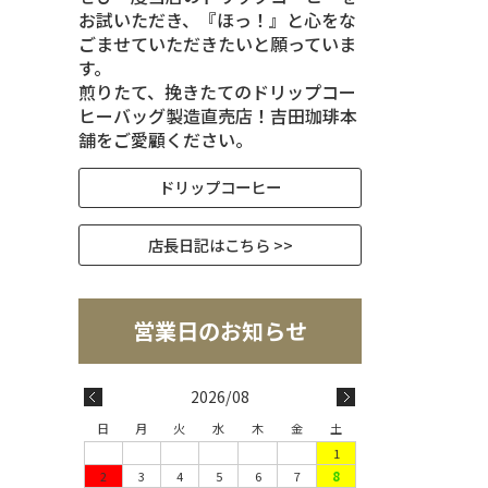
お試いただき、『ほっ！』と心をな
ごませていただきたいと願っていま
す。
煎りたて、挽きたてのドリップコー
ヒーバッグ製造直売店！吉田珈琲本
舗をご愛顧ください。
ドリップコーヒー
店長日記はこちら >>
2026/08
日
月
火
水
木
金
土
1
2
3
4
5
6
7
8