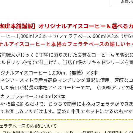
珈琲本舗謹製】オリジナルアイスコーヒー＆選べる
ーヒー 1,000ml×3本 ＋ カフェラテベース 600ml×3本（計
ナルアイスコーヒーと本格カフェラテベースの嬉しいセ
焙煎職人がじっくり丁寧に煎りあげた良質なコーヒー豆を贅沢
ネルドリップ抽出で仕上げた、当店自慢のリキッドシリーズを
ジナルアイスコーヒー 1,000ml（無糖）×3本
ドネシア・スマトラ産最高級マンデリンを贅沢に使用。芳醇な
した後口が特長の本格アイスコーヒーです。（100%アラビカ
カフェラテベース 600ml×3本
で4〜5倍に割るだけで、おうちで簡単に本格カフェラテができ
してお楽しみいただけます。温めた牛乳でホットにするのもおす
カフェラテベースの内訳について：
ースは上部のプルダウンメニューより、「無糖3本」「無糖2本／加糖