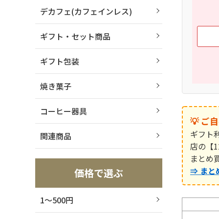
デカフェ(カフェインレス)
ギフト・セット商品
ギフト包装
焼き菓子
コーヒー器具
💡 
ギフト
関連商品
店の
【
まとめ
⇒ ま
価格で選ぶ
1～500円