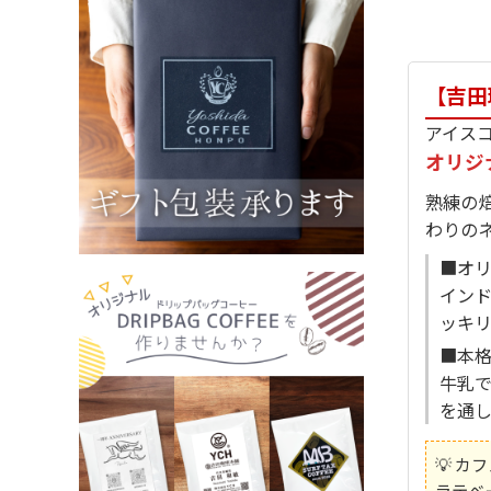
【吉田
アイスコ
オリジ
熟練の
わりの
■オリ
イン
ッキリ
■本格
牛乳
を通
💡 
ラテベ