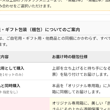
み合わせをご選択いただけます。
配送・ギフト包装（梱包）についてのご案内
は、ご自宅用・ギフト用・他商品との同梱にかかわらず、
すべ
ます。
文内容
お届け時の梱包仕様
宅用として購入
上部を立ち上げると持ち手にな
票）を貼り付けて
お届けします
を1セットのみ）
品と同時購入
本品を
「オリジナル専用箱」に
箱に同梱してお届けします。
ト指定なし）
オリジナル専用箱に、美しい
「
さらにその上から
透明保護フィ