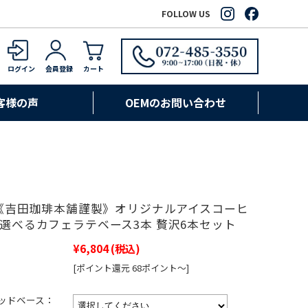
FOLLOW US
ログイン
会員登録
カート
客様の声
OEMのお問い合わせ
3L3《吉田珈琲本舗謹製》オリジナルアイスコーヒ
＆ 選べるカフェラテベース3本 贅沢6本セット
¥6,804
(税込)
[ポイント還元 68ポイント～]
ッドベース：