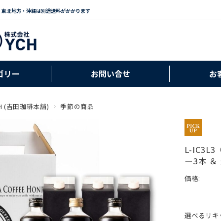
・東北地方・沖縄は別途送料がかかります
ゴリー
お問い合せ
お
H (吉田珈琲本舗)
季節の商品
L-IC
ー3本 
価格:
選べるリキ