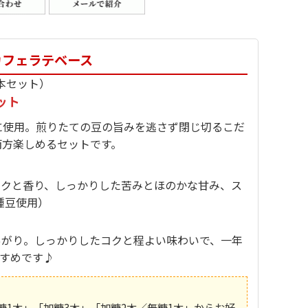
カフェラテベース
6本セット）
ット
に使用。煎りたての豆の旨みを逃さず閉じ切るこだ
両方楽しめるセットです。
コクと香り、しっかりした苦みとほのかな甘み、ス
種豆使用）
あがり。しっかりしたコクと程よい味わいで、一年
すめです♪
1本」「加糖3本」「加糖2本／無糖1本」からお好