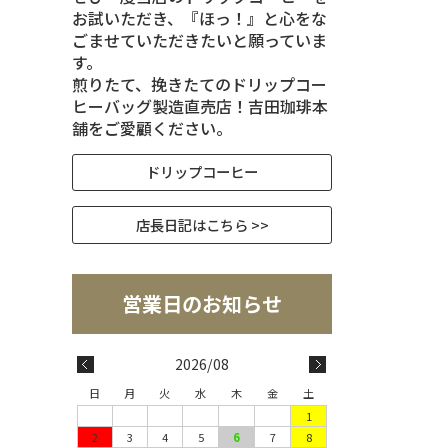
お試いただき、『ほっ！』と心をな
ごませていただきたいと願っていま
す。
煎りたて、挽きたてのドリップコー
ヒーバッグ製造直売店！吉田珈琲本
舗をご愛顧ください。
ドリップコーヒー
店長日記はこちら >>
2026/08
日
月
火
水
木
金
土
1
2
3
4
5
6
7
8