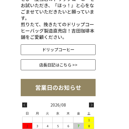
お試いただき、『ほっ！』と心をな
ごませていただきたいと願っていま
す。
煎りたて、挽きたてのドリップコー
ヒーバッグ製造直売店！吉田珈琲本
舗をご愛顧ください。
ドリップコーヒー
店長日記はこちら >>
2026/08
日
月
火
水
木
金
土
1
2
3
4
5
6
7
8