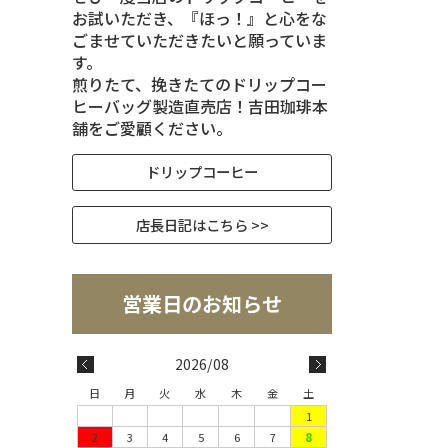
お試いただき、『ほっ！』と心をな
ごませていただきたいと願っていま
す。
煎りたて、挽きたてのドリップコー
ヒーバッグ製造直売店！吉田珈琲本
舗をご愛顧ください。
ドリップコーヒー
店長日記はこちら >>
2026/08
日
月
火
水
木
金
土
1
2
3
4
5
6
7
8