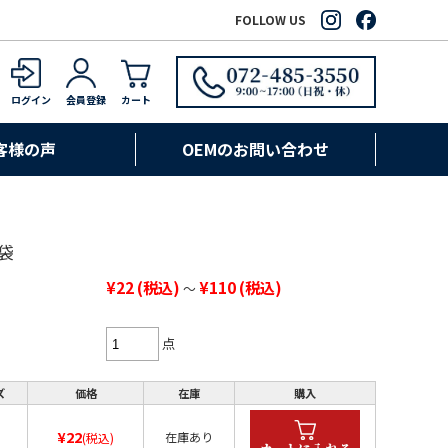
FOLLOW US
ログイン
会員登録
カート
客様の声
OEMのお問い合わせ
袋
¥22
(税込)
¥110
(税込)
～
点
ズ
価格
在庫
購入
¥22
在庫あり
(税込)