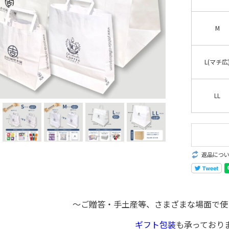
M
L(マチ広
LL
返品につ
～ご贈答・手土産等、さまざまな場面で使
ギフト包装
も承っており