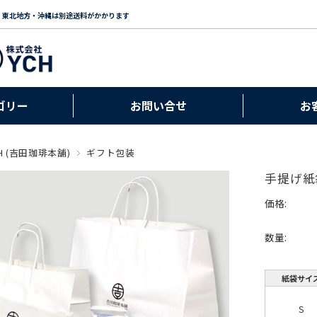
・東北地方・沖縄は別途送料がかかります
ゴリー
お問い合せ
お
H (吉田珈琲本舗)
ギフト包装
手提げ紙
価格:
数量:
紙袋サイ
S