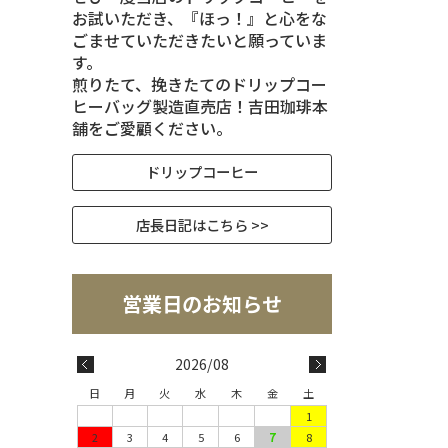
お試いただき、『ほっ！』と心をな
ごませていただきたいと願っていま
す。
煎りたて、挽きたてのドリップコー
ヒーバッグ製造直売店！吉田珈琲本
舗をご愛顧ください。
ドリップコーヒー
店長日記はこちら >>
2026/08
日
月
火
水
木
金
土
1
2
3
4
5
6
7
8