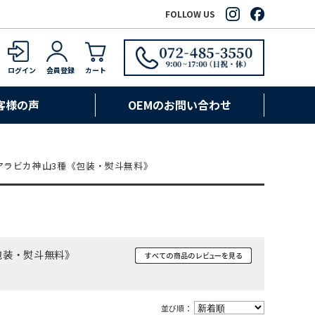
FOLLOW US
ログイン
会員登録
カート
客様の声
OEMのお問い合わせ
・アラビカ神山3種《包装・熨斗無料》
《包装・熨斗無料》
並び順：